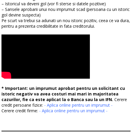
– Istoricul va deveni gol (vor fi sterse si datele pozitive)
– Sansele aprobarii unui nou imprumut scad (persoana cu un istoric
gol devine suspecta)
Pe scurt va trebui sa adunati un nou istoric pozitiv, ceea ce va dura,
pentru a prezenta credibilitate in fata creditorului.
* Important: un imprumut aprobat pentru un solicitant cu
istoric negativ va avea costuri mai mari in majoritatea
cazurilor, fie ca este aplicat la o Banca sau la un IFN.
Cerere
credit persoane fizice:
- Aplica online pentru un imprumut -
Cerere credit firme:
- Aplica online pentru un imprumut -